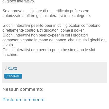
di gioco interattivo.
Se approvato, il titolare di un certificato può essere
autorizzato a offrire giochi interattivi in tre categorie:
Giochi interattivi peer-to-peer in cui i giocatori competono
direttamente contro altri giocatori, come il poker.
Giochi interattivi non peer-to-peer in cui i giocatori
competono contro la mano del banco, che simula i giochi da
tavolo.
Giochi interattivi non peer-to-peer che simulano le slot
machine.
at
01:02
Condividi
Nessun commento:
Posta un commento