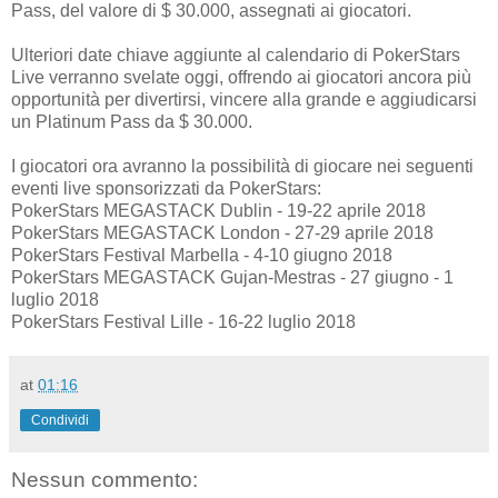
Pass, del valore di $ 30.000, assegnati ai giocatori.
Ulteriori date chiave aggiunte al calendario di PokerStars
Live verranno svelate oggi, offrendo ai giocatori ancora più
opportunità per divertirsi, vincere alla grande e aggiudicarsi
un Platinum Pass da $ 30.000.
I giocatori ora avranno la possibilità di giocare nei seguenti
eventi live sponsorizzati da PokerStars:
PokerStars MEGASTACK Dublin - 19-22 aprile 2018
PokerStars MEGASTACK London - 27-29 aprile 2018
PokerStars Festival Marbella - 4-10 giugno 2018
PokerStars MEGASTACK Gujan-Mestras - 27 giugno - 1
luglio 2018
PokerStars Festival Lille - 16-22 luglio 2018
at
01:16
Condividi
Nessun commento: