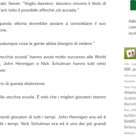
ato Seiver. "Voglio davvero, davvero vincere il titolo di
rò tutto il possibile affinché ciò accada."
ital
uesta vittoria dovrebbe aiutare a consolidare il suo
com
ame.
iscr
qualunque cosa la gente abbia bisogno di vedere."
 "vecchia scuola" hanno avuto molto successo alle World
y, John Hennigan e Nick Schulman hanno tutti vinto
18L
1sp
888 p
ver.
Alexand
Castelli
no di questa distinzione.
App
Arg
Atlant
lla vecchia scuola. È solo che i migliori giocatori stanno
Austral
Barcel
Ben Aff
bet365
randi giocatori di tutti i tempi. John Hennigan era ed è
BetM
utti i tempi. Nick Schulman era ed è uno dei più grandi
Betwa
BitStarz