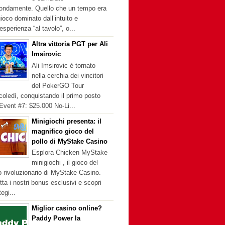
fondamente. Quello che un tempo era
ioco dominato dall’intuito e
’esperienza “al tavolo”, o...
Altra vittoria PGT per Ali
Imsirovic
Ali Imsirovic è tornato
nella cerchia dei vincitori
del PokerGO Tour
oledì, conquistando il primo posto
'Event #7: $25.000 No-Li...
Minigiochi presenta: il
magnifico gioco del
pollo di MyStake Casino
Esplora Chicken MyStake
minigiochi , il gioco del
o rivoluzionario di MyStake Casino.
tta i nostri bonus esclusivi e scopri
tegi...
Miglior casino online?
Paddy Power la