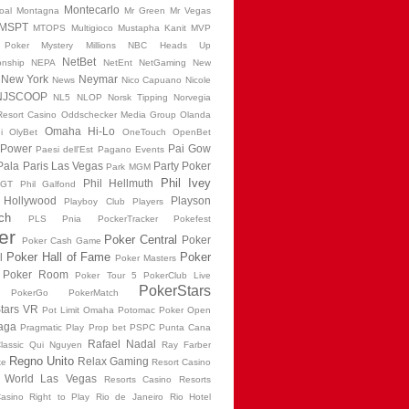
Montecarlo
oal
Montagna
Mr Green
Mr Vegas
MSPT
MTOPS
Multigioco
Mustapha Kanit
MVP
 Poker
Mystery Millions
NBC Heads Up
NetBet
nship
NEPA
NetEnt
NetGaming
New
New York
Neymar
News
Nico Capuano
Nicole
NJSCOOP
NL5
NLOP
Norsk Tipping
Norvegia
esort Casino
Oddschecker Media Group
Olanda
Omaha Hi-Lo
i
OlyBet
OneTouch
OpenBet
 Power
Pai Gow
Paesi dell'Est
Pagano Events
Pala
Paris Las Vegas
Party Poker
Park MGM
Phil Ivey
Phil Hellmuth
PGT
Phil Galfond
 Hollywood
Playson
Playboy Club
Players
ch
PLS
Pnia
PockerTracker
Pokefest
er
Poker Central
Poker
Poker Cash Game
Poker Hall of Fame
Poker
l
Poker Masters
Poker Room
Poker Tour 5
PokerClub Live
PokerStars
PokerGo
PokerMatch
tars VR
Pot Limit Omaha
Potomac Poker Open
aga
Pragmatic Play
Prop bet
PSPC
Punta Cana
Rafael Nadal
lassic
Qui Nguyen
Ray Farber
Regno Unito
Relax Gaming
ke
Resort Casino
t World Las Vegas
Resorts Casino
Resorts
asino
Right to Play
Rio de Janeiro
Rio Hotel