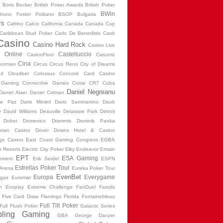
Boris Becker
British Poker Awards
British Poker
BWin
Bruno Foster Politano
BSOP
Bulgaria
rs
Cafrino
Calcio
California
Canada
Canada Cup
Caribbean Stud Poker
Carlo De Benedittis
Cash
Casino
Casino Hard Rock
Casino Live
 Online
Castelluccio
CasinoFloor
Casumo
Cina
oorman
Circus Circus Reno
City of Dreams
nd
Cloudbet
Colossus
Concord Card Casino
 Gaming
Connective Games
Corse
CR7
Cuba
Daniel Negreanu
Daniel Alaei
Daniel Colman
De Paz
Dario Minieri
Dario Sammartino
Daub
y
David Williams
Deauville
Delaware Park
Detroit
Dobet
Domenico Drammis
Dominik Panka
down Casino
Dover Downs Hotel & Casino
ngs Casino
East Coast Gaming Congress
EGBA
o Resorts
Electric City Poker
Elky
Endeavor
Entain
EPT
ESA Gaming
inment
Erik Seidel
ESPN
Estrellas Poker Tour
 Arena
Eureka Poker Tour
EvenBet
Europa
Everygame
egas
Euromat
n
Evoplay
Extreme Challenge
FanDuel
Fasolis
Five Card Draw
Flamingo
Florida
Fontainebleau
Full Tilt Poker
Full Flush Poker
Galactic Series
ling
Gaming
GBA
George Danzer