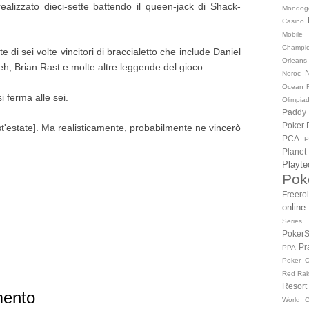
realizzato dieci-sette battendo il queen-jack di Shack-
Mondog
Casino
Mobile
Champio
e di sei volte vincitori di braccialetto che include Daniel
Orleans
, Brian Rast e molte altre leggende del gioco.
Noroc
Ocean R
i ferma alle sei.
Olimpiad
Paddy
Poker
est'estate]. Ma realisticamente, probabilmente ne vincerò
PCA
Planet
Playte
Pok
Freerol
online
Series
PokerS
Pr
PPA
Poker C
Red Ra
Resor
mento
World C