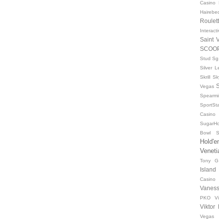
Casino
Hairebe
Roulet
Interact
Saint 
SCOO
Stud
Sg 
Silver 
Skrill
Sk
Vegas
Spearm
SportSt
Casino
SugarH
Bowl
S
Hold'
Veneti
Tony G
Island
Casino
Vaness
PKO
V
Viktor
Vegas