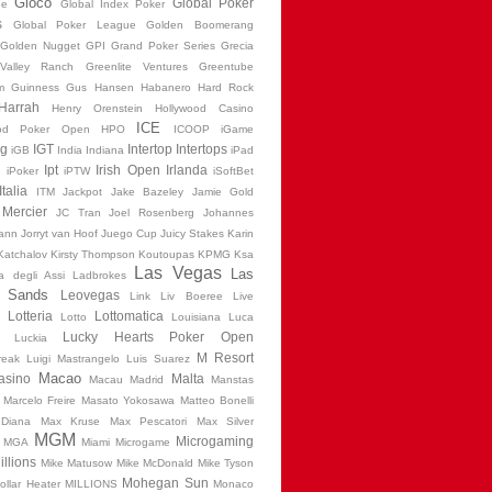
Gioco
Global Poker
ne
Global Index Poker
s
Global Poker League
Golden Boomerang
Golden Nugget
GPI
Grand Poker Series
Grecia
Valley Ranch
Greenlite Ventures
Greentube
m
Guinness
Gus Hansen
Habanero
Hard Rock
Harrah
Henry Orenstein
Hollywood Casino
ICE
ood Poker Open
HPO
ICOOP
iGame
ng
IGT
Intertop
Intertops
iGB
India
Indiana
iPad
Ipt
Irish Open
Irlanda
O
iPoker
iPTW
iSoftBet
Italia
ITM
Jackpot
Jake Bazeley
Jamie Gold
Mercier
JC Tran
Joel Rosenberg
Johannes
ann
Jorryt van Hoof
Juego Cup
Juicy Stakes
Karin
Katchalov
Kirsty Thompson
Koutoupas
KPMG
Ksa
Las Vegas
Las
 degli Assi
Ladbrokes
 Sands
Leovegas
Link
Liv Boeree
Live
Lotteria
Lottomatica
Lotto
Louisiana
Luca
Lucky Hearts Poker Open
Luckia
M Resort
reak
Luigi Mastrangelo
Luis Suarez
Macao
asino
Malta
Macau
Madrid
Manstas
Marcelo Freire
Masato Yokosawa
Matteo Bonelli
 Diana
Max Kruse
Max Pescatori
Max Silver
MGM
Microgaming
MGA
Miami
Microgame
llions
Mike Matusow
Mike McDonald
Mike Tyson
Mohegan Sun
Dollar Heater
MILLIONS
Monaco