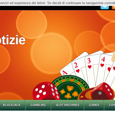
servizi ed esperienza dei lettori. Se decidi di continuare la navigazione consid
tizie
BLACKJACK
GAMBLING
SLOT MACHINES
GAMES
CON