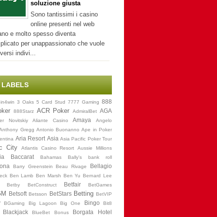
soluzione giusta
Sono tantissimi i casino
online presenti nel web
iano e molto spesso diventa
plicato per unappassionato che vuole
iversi indivi...
LABELS
888
in4win
3 Oaks
5 Card Stud
7777 Gaming
oker
ACR Poker
AGA
888Starz
AdmiralBet
Amaya
er Novitskiy
Aliante Casino
Angelo
Anthony Gregg
Antonio Buonanno
Ape in Poker
Aria Resort
Asia
entina
Asia Pacific Poker Tour
ic City
Atlantis Casino Resort
Aussie Millions
ia
Baccarat
Bahamas
Bally's
bank roll
lona
Bellagio
Barry Greenstein
Beau Rivage
leck
Ben Lamb
Ben Marsh
Ben Yu
Bernard Lee
Betfair
Betby
BetConstruct
BetGames
GM
Betting
Betsoft
BetStars
Betsson
BetVIP
y
Bingo
BGaming
Big Lagoon
Big One
Bit8
Blackjack
Borgata Hotel
BlueBet
Bonus