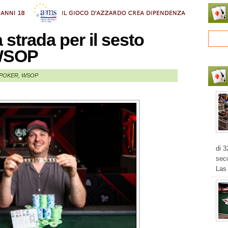
a strada per il sesto
 WSOP
POKER
,
WSOP
di 3
seco
Las 