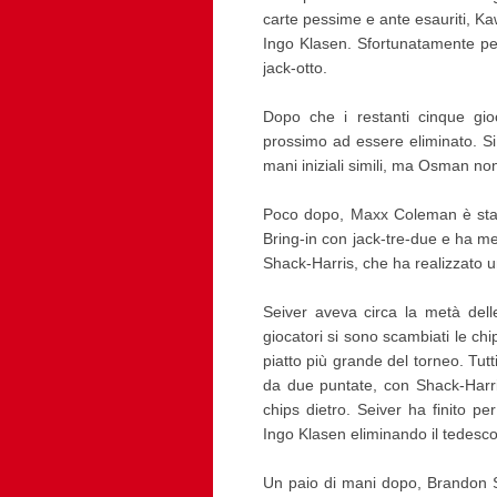
carte pessime e ante esauriti, K
Ingo Klasen. Sfortunatamente per
jack-otto.
Dopo che i restanti cinque gi
prossimo ad essere eliminato. Si 
mani iniziali simili, ma Osman non 
Poco dopo, Maxx Coleman è stato
Bring-in con jack-tre-due e ha mes
Shack-Harris, che ha realizzato 
Seiver aveva circa la metà delle
giocatori si sono scambiati le ch
piatto più grande del torneo. Tutti
da due puntate, con Shack-Harri
chips dietro. Seiver ha finito pe
Ingo Klasen eliminando il tedesco
Un paio di mani dopo, Brandon S