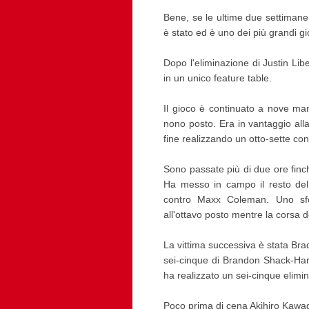
Bene, se le ultime due settimane
è stato ed è uno dei più grandi gioc
Dopo l'eliminazione di Justin Liber
in un unico feature table.
Il gioco è continuato a nove man
nono posto. Era in vantaggio alla
fine realizzando un otto-sette cont
Sono passate più di due ore finch
Ha messo in campo il resto del 
contro Maxx Coleman. Uno sfo
all'ottavo posto mentre la corsa de
La vittima successiva è stata Brad
sei-cinque di Brandon Shack-Harr
ha realizzato un sei-cinque elimi
Poco prima di cena Akihiro Kawag