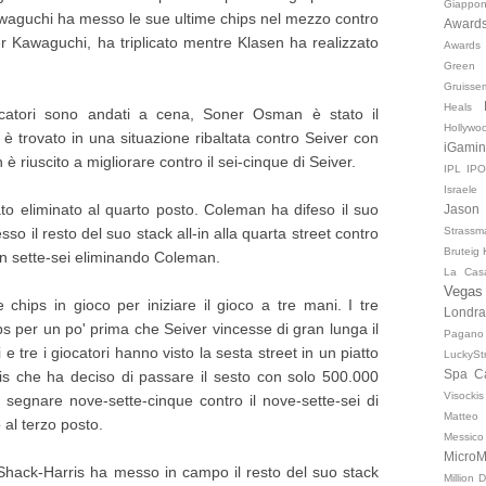
Giappo
awaguchi ha messo le sue ultime chips nel mezzo contro
Award
 Kawaguchi, ha triplicato mentre Klasen ha realizzato
Awards
Green 
Gruisse
Heals
ocatori sono andati a cena, Soner Osman è stato il
Hollyw
è trovato in una situazione ribaltata contro Seiver con
iGami
è riuscito a migliorare contro il sei-cinque di Seiver.
IPL
IP
Israele
 eliminato al quarto posto. Coleman ha difeso il suo
Jason 
Strassm
so il resto del suo stack all-in alla quarta street contro
Bruteig
un sette-sei eliminando Coleman.
La Casa
Vegas
 chips in gioco per iniziare il gioco a tre mani. I tre
Londra
ips per un po' prima che Seiver vincesse di gran lunga il
Pagano
 e tre i giocatori hanno visto la sesta street in un piatto
LuckySt
Spa C
s che ha deciso di passare il sesto con solo 500.000
Visockis
r segnare nove-sette-cinque contro il nove-sette-sei di
Matteo
 al terzo posto.
Messico
MicroMi
hack-Harris ha messo in campo il resto del suo stack
Million 