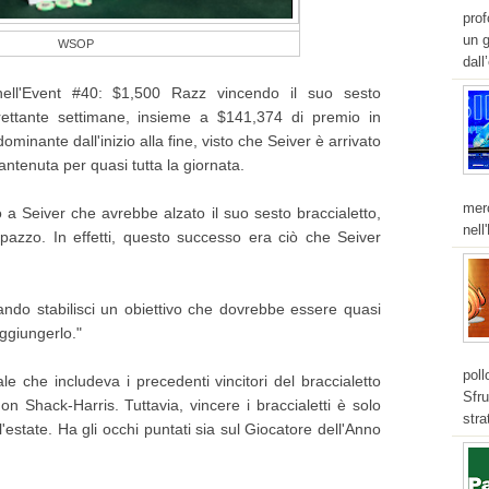
pro
un g
WSOP
dall
 nell'Event #40: $1,500 Razz vincendo il suo sesto
trettante settimane, insieme a $141,374 di premio in
minante dall'inizio alla fine, visto che Seiver è arrivato
antenuta per quasi tutta la giornata.
merc
 a Seiver che avrebbe alzato il suo sesto braccialetto,
nell
azzo. In effetti, questo successo era ciò che Seiver
ndo stabilisci un obiettivo che dovrebbe essere quasi
aggiungerlo."
poll
ale che includeva i precedenti vincitori del braccialetto
Sfru
Shack-Harris. Tuttavia, vincere i braccialetti è solo
stra
l'estate. Ha gli occhi puntati sia sul Giocatore dell'Anno