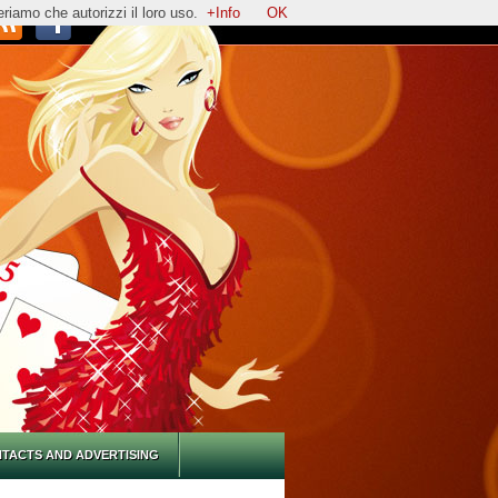
eriamo che autorizzi il loro uso.
+Info
OK
TACTS AND ADVERTISING