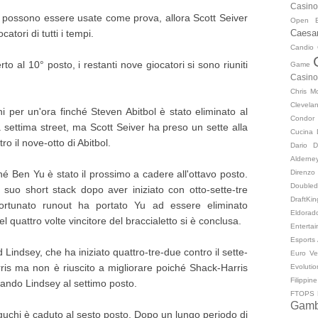
Casino
 possono essere usate come prova, allora Scott Seiver
Open
Caesa
atori di tutti i tempi.
Candio
to al 10° posto, i restanti nove giocatori si sono riuniti
Game
Casino
Chris M
Clevela
i per un'ora finché Steven Abitbol è stato eliminato al
Condor
 settima street, ma Scott Seiver ha preso un sette alla
Cucina
ro il nove-otto di Abitbol.
Dario 
Alderne
Direnzo
é Ben Yu è stato il prossimo a cadere all'ottavo posto.
Double
suo short stack dopo aver iniziato con otto-sette-tre
DraftKi
rtunato runout ha portato Yu ad essere eliminato
Eldorad
l quattro volte vincitore del braccialetto si è conclusa.
Enterta
Esports
 Lindsey, che ha iniziato quattro-tre-due contro il sette-
Euro V
is ma non è riuscito a migliorare poiché Shack-Harris
Evolutio
Filippine
nando Lindsey al settimo posto.
FTOPS
Gamb
uchi è caduto al sesto posto. Dopo un lungo periodo di