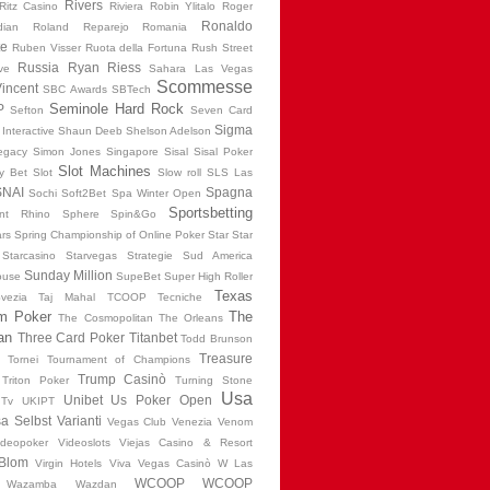
Rivers
Ritz Casino
Riviera
Robin Ylitalo
Roger
Ronaldo
dian
Roland Reparejo
Romania
te
Ruben Visser
Ruota della Fortuna
Rush Street
Russia
Ryan Riess
ive
Sahara Las Vegas
Scommesse
Vincent
SBC Awards
SBTech
Seminole Hard Rock
P
Sefton
Seven Card
Sigma
Interactive
Shaun Deeb
Shelson Adelson
Legacy
Simon Jones
Singapore
Sisal
Sisal Poker
Slot Machines
y Bet
Slot
Slow roll
SLS Las
SNAI
Spagna
Sochi
Soft2Bet
Spa Winter Open
Sportsbetting
int Rhino
Sphere
Spin&Go
ars
Spring Championship of Online Poker
Star
Star
Starcasino
Starvegas
Strategie
Sud America
Sunday Million
ouse
SupeBet
Super High Roller
Texas
vezia
Taj Mahal
TCOOP
Tecniche
em Poker
The
The Cosmopolitan
The Orleans
an
Three Card Poker
Titanbet
Todd Brunson
Treasure
Tornei
Tournament of Champions
Trump Casinò
Triton Poker
Turning Stone
Usa
Unibet
Us Poker Open
Tv
UKIPT
a Selbst
Varianti
Vegas Club
Venezia
Venom
ideopoker
Videoslots
Viejas Casino & Resort
 Blom
Virgin Hotels
Viva Vegas Casinò
W Las
WCOOP
WCOOP
Wazamba
Wazdan