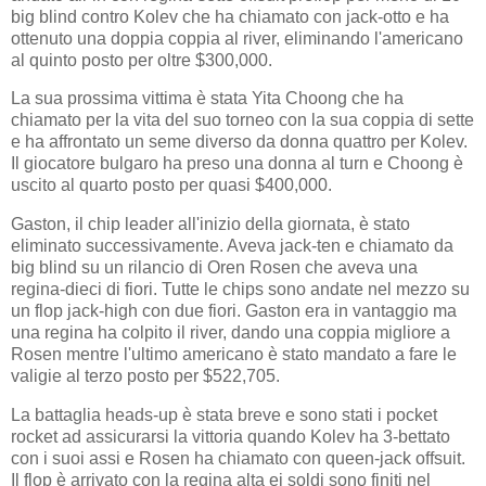
big blind contro Kolev che ha chiamato con jack-otto e ha
ottenuto una doppia coppia al river, eliminando l'americano
al quinto posto per oltre $300,000.
La sua prossima vittima è stata Yita Choong che ha
chiamato per la vita del suo torneo con la sua coppia di sette
e ha affrontato un seme diverso da donna quattro per Kolev.
Il giocatore bulgaro ha preso una donna al turn e Choong è
uscito al quarto posto per quasi $400,000.
Gaston, il chip leader all'inizio della giornata, è stato
eliminato successivamente. Aveva jack-ten e chiamato da
big blind su un rilancio di Oren Rosen che aveva una
regina-dieci di fiori. Tutte le chips sono andate nel mezzo su
un flop jack-high con due fiori. Gaston era in vantaggio ma
una regina ha colpito il river, dando una coppia migliore a
Rosen mentre l'ultimo americano è stato mandato a fare le
valigie al terzo posto per $522,705.
La battaglia heads-up è stata breve e sono stati i pocket
rocket ad assicurarsi la vittoria quando Kolev ha 3-bettato
con i suoi assi e Rosen ha chiamato con queen-jack offsuit.
Il flop è arrivato con la regina alta ei soldi sono finiti nel