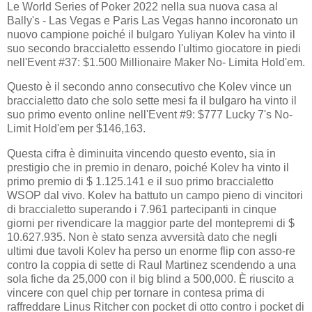
Le World Series of Poker 2022 nella sua nuova casa al
Bally's - Las Vegas e Paris Las Vegas hanno incoronato un
nuovo campione poiché il bulgaro Yuliyan Kolev ha vinto il
suo secondo braccialetto essendo l'ultimo giocatore in piedi
nell'Event #37: $1.500 Millionaire Maker No- Limita Hold'em.
Questo è il secondo anno consecutivo che Kolev vince un
braccialetto dato che solo sette mesi fa il bulgaro ha vinto il
suo primo evento online nell'Event #9: $777 Lucky 7's No-
Limit Hold'em per $146,163.
Questa cifra è diminuita vincendo questo evento, sia in
prestigio che in premio in denaro, poiché Kolev ha vinto il
primo premio di $ 1.125.141 e il suo primo braccialetto
WSOP dal vivo. Kolev ha battuto un campo pieno di vincitori
di braccialetto superando i 7.961 partecipanti in cinque
giorni per rivendicare la maggior parte del montepremi di $
10.627.935. Non è stato senza avversità dato che negli
ultimi due tavoli Kolev ha perso un enorme flip con asso-re
contro la coppia di sette di Raul Martinez scendendo a una
sola fiche da 25,000 con il big blind a 500,000. È riuscito a
vincere con quel chip per tornare in contesa prima di
raffreddare Linus Ritcher con pocket di otto contro i pocket di