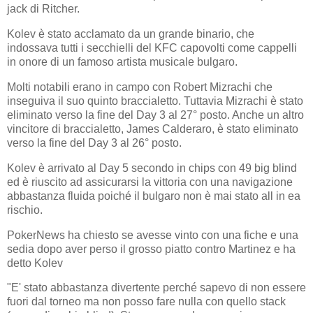
jack di Ritcher.
Kolev è stato acclamato da un grande binario, che
indossava tutti i secchielli del KFC capovolti come cappelli
in onore di un famoso artista musicale bulgaro.
Molti notabili erano in campo con Robert Mizrachi che
inseguiva il suo quinto braccialetto. Tuttavia Mizrachi è stato
eliminato verso la fine del Day 3 al 27° posto. Anche un altro
vincitore di braccialetto, James Calderaro, è stato eliminato
verso la fine del Day 3 al 26° posto.
Kolev è arrivato al Day 5 secondo in chips con 49 big blind
ed è riuscito ad assicurarsi la vittoria con una navigazione
abbastanza fluida poiché il bulgaro non è mai stato all in ea
rischio.
PokerNews ha chiesto se avesse vinto con una fiche e una
sedia dopo aver perso il grosso piatto contro Martinez e ha
detto Kolev
"E' stato abbastanza divertente perché sapevo di non essere
fuori dal torneo ma non posso fare nulla con quello stack