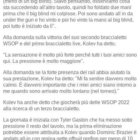
(meno di un big blind). Stavo pensando, osserviamo cosa
sta succedendo all'altro tavolo, quindi ho foldato due mani
prima che il big blind mi colpisse. Poi sono andato all in da
under the gun e ho vinto e poi ho vinto la mano al big blind,
poi tutto è iniziato da lì".
Alla domanda sulla vittoria del suo secondo braccialetto
WSOP e del primo braccialetto live, Kolev ha detto.
"La sensazione è molto più forte perché tutti i tuoi amici sono
qui. La pressione è molto maggiore".
Alla domanda se la forte presenza del rail abbia aiutato la
sua prestazione, Kolev ha detto: "Mi fa sentire davvero molto
calmo. È davvero importante che i miei amici siano intorno a
me quando sono arrivato molto lontano (nel torneo)."
Kolev ha anche detto che giocherà più delle WSOP 2022
alla ricerca di un terzo braccialetto.
La giornata è iniziata con Tyler Gaston che ha messo sotto
pressione il resto del tavolo, ma la prima eliminazione
potrebbe essere attribuita a Kolev quando Dominic Brazier è
andato all-in con regina-sette offsuit preflop per meno di 10