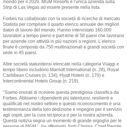
mondo per il 2020. MGM Resorts è l'unica azienda sulla
Strip di Las Vegas ad essere presente nella lista.
Forbes ha collaborato con la società di ricerche di mercato
Statista per compilare il quarto elenco annuale dei migliori
datori di lavoro del mondo. Hanno intervistato 160.000
lavoratori a tempo pieno e part-time di 58 paesi che lavorano
per aziende con attività in più nazioni o regioni. L'elenco
finale è composto da 750 multinazionali e grandi società con
sede in 45 paesi.
Altre società statunitensi elencate nella categoria Viaggi e
tempo libero includono Marriott International (n. 28), Royal
Caribbean Cruises (n. 134), Hyatt Hotels (n. 170) e
Intercontinental Hotels Group (n. 219).
"Siamo onorati di ricevere questa prestigiosa classifica da
Forbes. Abbiamo i dipendenti più talentuosi, resilienti e
qualificati nel nostro settore e questo riconoscimento è una
testimonianza della loro dedizione e impegno per il servizio
agli ospiti, per la cura reciproca e per la nostra azienda.
Questa notizia segna un momento di grande orgoglio per le
persone di MGM ", ha affermato Jyoti Chopra, Chief People,