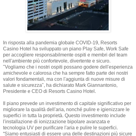
In risposta alla pandemia globale COVID-19, Resorts
Casino Hotel ha sviluppato un piano Play Safe, Work Safe
per accogliere responsabilmente ospiti e membri del team
nell'ambiente più confortevole, divertente e sicuro.
"Vogliamo che i nostri ospiti possano godere dell'esperienza
amichevole e calorosa che ha sempre fatto parte dei nostri
valori fondamentali, ma con l'aggiunta di nuove misure di
salute e sicurezza", ha dichiarato Mark Giannantonio,
Presidente e CEO di Resorts Casino Hotel.
Il piano prevede un investimento di capitale significativo per
migliorare la qualità dell'aria, nonché pulire e igienizzare le
superfici in tutta la proprietà. Questo investimento include
l'installazione di ionizzazione bipolare avanzata e
tecnologia UV per purificare l'aria e pulire le superfici.
“Siamo entusiasti di essere una delle destinazioni più sicure