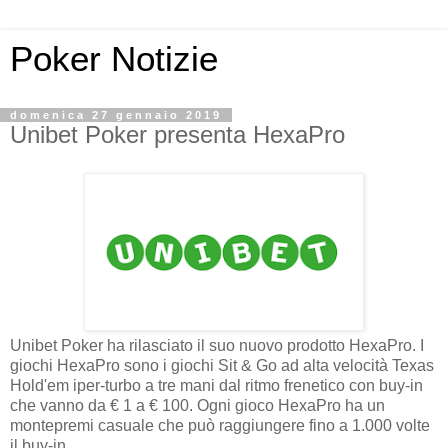
Poker Notizie
domenica 27 gennaio 2019
Unibet Poker presenta HexaPro
Unibet Poker ha rilasciato il suo nuovo prodotto HexaPro. I
giochi HexaPro sono i giochi Sit & Go ad alta velocità Texas
Hold'em iper-turbo a tre mani dal ritmo frenetico con buy-in
che vanno da € 1 a € 100. Ogni gioco HexaPro ha un
montepremi casuale che può raggiungere fino a 1.000 volte
il buy-in.