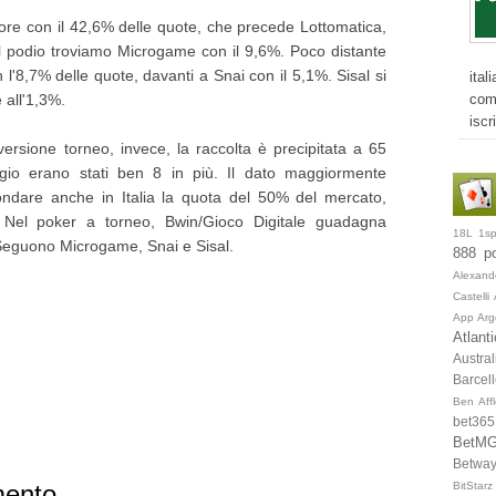
tore con il 42,6% delle quote, che precede Lottomatica,
l podio troviamo Microgame con il 9,6%. Poco distante
 l'8,7% delle quote, davanti a Snai con il 5,1%. Sisal si
ital
com
 all'1,3%.
iscr
versione torneo, invece, la raccolta è precipitata a 65
gio erano stati ben 8 in più. Il dato maggiormente
fondare anche in Italia la quota del 50% del mercato,
. Nel poker a torneo, Bwin/Gioco Digitale guadagna
18L
1sp
 Seguono Microgame, Snai e Sisal.
888 p
Alexand
Castelli
App
Arg
Atlant
Austral
Barcel
Ben Aff
bet365
BetM
Betwa
mento
BitStarz