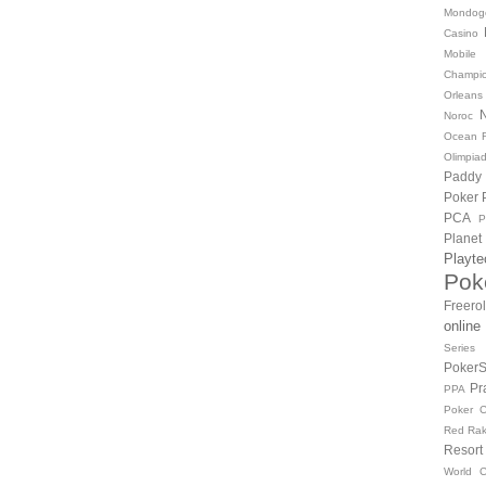
Mondog
Casino
Mobile
Champio
Orleans
Noroc
Ocean R
Olimpiad
Paddy
Poker
PCA
Planet
Playte
Pok
Freerol
online
Series
PokerS
Pr
PPA
Poker C
Red Ra
Resor
World C