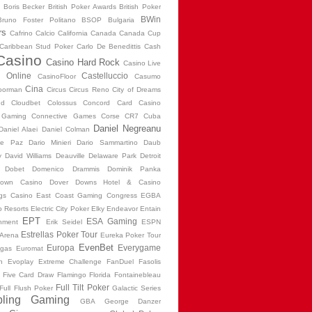
Boris Becker
British Poker Awards
British Poker
BWin
Bruno Foster Politano
BSOP
Bulgaria
rs
Cafrino
Calcio
California
Canada
Canada Cup
Caribbean Stud Poker
Carlo De Benedittis
Cash
Casino
Casino Hard Rock
Casino Live
 Online
Castelluccio
CasinoFloor
Casumo
Cina
oorman
Circus Circus Reno
City of Dreams
nd
Cloudbet
Colossus
Concord Card Casino
 Gaming
Connective Games
Corse
CR7
Cuba
Daniel Negreanu
Daniel Alaei
Daniel Colman
De Paz
Dario Minieri
Dario Sammartino
Daub
y
David Williams
Deauville
Delaware Park
Detroit
Dobet
Domenico Drammis
Dominik Panka
down Casino
Dover Downs Hotel & Casino
ngs Casino
East Coast Gaming Congress
EGBA
o Resorts
Electric City Poker
Elky
Endeavor
Entain
EPT
ESA Gaming
inment
Erik Seidel
ESPN
Estrellas Poker Tour
 Arena
Eureka Poker Tour
EvenBet
Europa
Everygame
egas
Euromat
n
Evoplay
Extreme Challenge
FanDuel
Fasolis
Five Card Draw
Flamingo
Florida
Fontainebleau
Full Tilt Poker
Full Flush Poker
Galactic Series
ling
Gaming
GBA
George Danzer