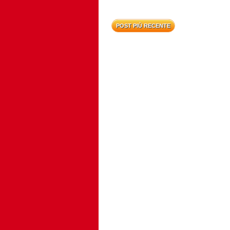
POST PIÙ RECENTE