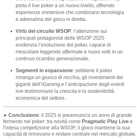
porta il live poker a un nuovo livello, offrendo
esperienze immersive che combinano tecnologia
e adrenalina del gioco in diretta.
Virtù del circuito WSOP
: l’attenzione sui
principali protagonisti delle WSOP 2025
evidenzia l’evoluzione del poker, capace di
mescolare leggende affermate e nuovi volti in un
continuo ricambio generazionale.
Segmenti in espansione
: sebbene il poker
rimanga un giuoco di nicchia, gli investimenti dei
giganti dell’iGaming e l’anticipazione degli eventi
live testimoniano la crescita e la sostenibilità
economica del settore.
➤
Conclusione
: il 2025 si preannuncia un anno di grande
fermento nel poker: tra novità come
Pragmatic Play Live
e
l'intesa competizione alla WSOP, il gioco mantiene la sua
capacità di rinnovarsi e restare centrale nel mercato globale.