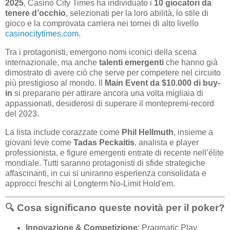
2025
, Casino City Times ha individuato i
10 giocatori da
tenere d’occhio
, selezionati per la loro abilità, lo stile di
gioco e la comprovata carriera nei tornei di alto livello
casinocitytimes.com
.
Tra i protagonisti, emergono nomi iconici della scena
internazionale, ma anche
talenti emergenti
che hanno già
dimostrato di avere ciò che serve per competere nel circuito
più prestigioso al mondo. Il
Main Event da $10.000 di buy-
in
si preparano per attirare ancora una volta migliaia di
appassionati, desiderosi di superare il montepremi-record
del 2023.
La lista include corazzate come
Phil Hellmuth
, insieme a
giovani leve come
Tadas Peckaitis
, analista e player
professionista, e figure emergenti entrate di recente nell’élite
mondiale. Tutti saranno protagonisti di sfide strategiche
affascinanti, in cui si uniranno esperienza consolidata e
approcci freschi al Longterm No‑Limit Hold'em.
🔍 Cosa significano queste novità per il poker?
Innovazione & Competizione
: Pragmatic Play