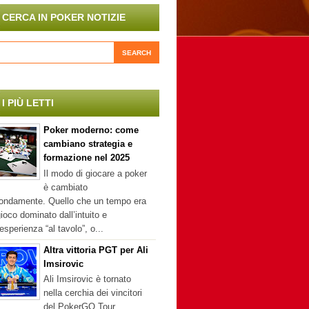
CERCA IN POKER NOTIZIE
I PIÙ LETTI
Poker moderno: come
cambiano strategia e
formazione nel 2025
Il modo di giocare a poker
è cambiato
fondamente. Quello che un tempo era
ioco dominato dall’intuito e
’esperienza “al tavolo”, o...
Altra vittoria PGT per Ali
Imsirovic
Ali Imsirovic è tornato
nella cerchia dei vincitori
del PokerGO Tour