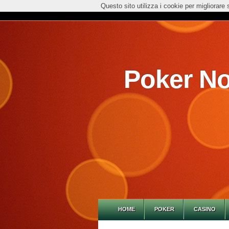
Questo sito utilizza i cookie per migliorare 
Poker No
HOME
POKER
CASINO