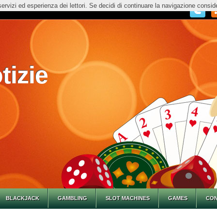
servizi ed esperienza dei lettori. Se decidi di continuare la navigazione consid
tizie
BLACKJACK
GAMBLING
SLOT MACHINES
GAMES
CON