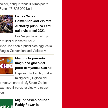
oledì, conquistando il primo posto
'Event #7: $25.000 No-Li...
La Las Vegas
Convention and Visitors
Authority pubblica i dati
sulle visite del 2021
Las Vegas ha accolto più
2 milioni di visitatori nel 2021,
ndo una ricerca pubblicata oggi dalla
Vegas Convention and Visitors A...
Minigiochi presenta: il
magnifico gioco del
pollo di MyStake Casino
Esplora Chicken MyStake
minigiochi , il gioco del
o rivoluzionario di MyStake Casino.
tta i nostri bonus esclusivi e scopri
tegi...
Miglior casino online?
Paddy Power la