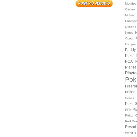
Home page
POST PIÙ VECCHIO
Mondog
Casino
Mobile
Champio
Orleans
Noroc
Ocean R
Olimpiad
Paddy
Poker
PCA
Planet
Playte
Pok
Freerol
online
Series
PokerS
Pr
PPA
Poker C
Red Ra
Resor
World C