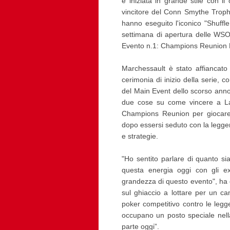
è iniziata in grande stile con i
vincitore del Conn Smythe Trophy
hanno eseguito l'iconico "Shuffl
settimana di apertura delle WSO
Evento n.1: Champions Reunion 
Marchessault è stato affiancat
cerimonia di inizio della serie, co
del Main Event dello scorso an
due cose su come vincere a La
Champions Reunion per giocare 
dopo essersi seduto con la legge
e strategie.
"Ho sentito parlare di quanto si
questa energia oggi con gli e
grandezza di questo evento", ha 
sul ghiaccio a lottare per un c
poker competitivo contro le le
occupano un posto speciale nella
parte oggi”.