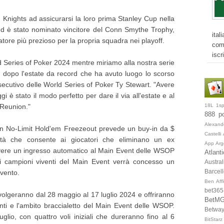
 Knights ad assicurarsi la loro prima Stanley Cup nella
 ed è stato nominato vincitore del Conn Smythe Trophy,
ital
atore più prezioso per la propria squadra nei playoff.
com
iscr
d Series of Poker 2024 mentre miriamo alla nostra serie
 dopo l'estate da record che ha avuto luogo lo scorso
esecutivo delle World Series of Poker Ty Stewart. "Avere
 è stato il modo perfetto per dare il via all'estate e al
18L
1sp
Reunion."
888 p
Alexand
n No-Limit Hold'em Freezeout prevede un buy-in da $
Castelli
tà che consente ai giocatori che eliminano un ex
App
Arg
vere un ingresso automatico al Main Event delle WSOP
Atlant
i campioni viventi del Main Event verrà concesso un
Austral
Barcel
evento.
Ben Aff
bet365
lgeranno dal 28 maggio al 17 luglio 2024 e offriranno
BetM
enti e l'ambito braccialetto del Main Event delle WSOP.
Betwa
luglio, con quattro voli iniziali che dureranno fino al 6
BitStarz