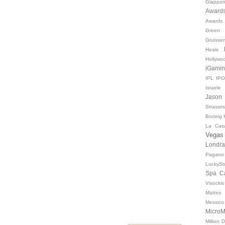
Giappo
Award
Awards
Green 
Gruisse
Heals
Hollyw
iGami
IPL
IP
Israele
Jason 
Strassm
Bruteig
La Casa
Vegas
Londra
Pagano
LuckySt
Spa C
Visockis
Matteo
Messico
MicroMi
Million 