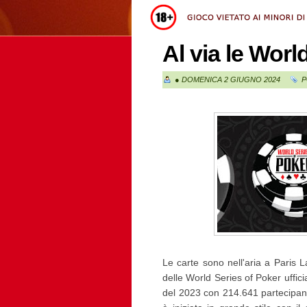
Al via le Worl
●
DOMENICA 2 GIUGNO 2024
P
Le carte sono nell'aria a Paris
delle World Series of Poker uffic
del 2023 con 214.641 partecipanti