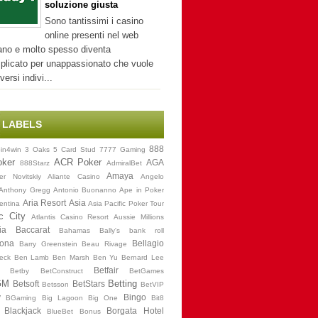
soluzione giusta
Sono tantissimi i casino
online presenti nel web
iano e molto spesso diventa
plicato per unappassionato che vuole
iversi indivi...
LABELS
888
in4win
3 Oaks
5 Card Stud
7777 Gaming
oker
ACR Poker
AGA
888Starz
AdmiralBet
Amaya
er Novitskiy
Aliante Casino
Angelo
Anthony Gregg
Antonio Buonanno
Ape in Poker
Aria Resort
Asia
entina
Asia Pacific Poker Tour
ic City
Atlantis Casino Resort
Aussie Millions
ia
Baccarat
Bahamas
Bally's
bank roll
lona
Bellagio
Barry Greenstein
Beau Rivage
leck
Ben Lamb
Ben Marsh
Ben Yu
Bernard Lee
Betfair
Betby
BetConstruct
BetGames
GM
Betting
Betsoft
BetStars
Betsson
BetVIP
y
Bingo
BGaming
Big Lagoon
Big One
Bit8
Blackjack
Borgata Hotel
BlueBet
Bonus