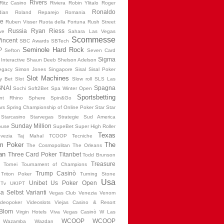
Rivers
Ritz Casino
Riviera
Robin Ylitalo
Roger
Ronaldo
dian
Roland Reparejo
Romania
te
Ruben Visser
Ruota della Fortuna
Rush Street
Russia
Ryan Riess
ive
Sahara Las Vegas
Scommesse
Vincent
SBC Awards
SBTech
Seminole Hard Rock
P
Sefton
Seven Card
Sigma
Interactive
Shaun Deeb
Shelson Adelson
Legacy
Simon Jones
Singapore
Sisal
Sisal Poker
Slot Machines
y Bet
Slot
Slow roll
SLS Las
SNAI
Spagna
Sochi
Soft2Bet
Spa Winter Open
Sportsbetting
int Rhino
Sphere
Spin&Go
ars
Spring Championship of Online Poker
Star
Star
Starcasino
Starvegas
Strategie
Sud America
Sunday Million
ouse
SupeBet
Super High Roller
Texas
vezia
Taj Mahal
TCOOP
Tecniche
em Poker
The
The Cosmopolitan
The Orleans
an
Three Card Poker
Titanbet
Todd Brunson
Treasure
Tornei
Tournament of Champions
Trump Casinò
Triton Poker
Turning Stone
Usa
Unibet
Us Poker Open
Tv
UKIPT
a Selbst
Varianti
Vegas Club
Venezia
Venom
ideopoker
Videoslots
Viejas Casino & Resort
 Blom
Virgin Hotels
Viva Vegas Casinò
W Las
WCOOP
WCOOP
Wazamba
Wazdan