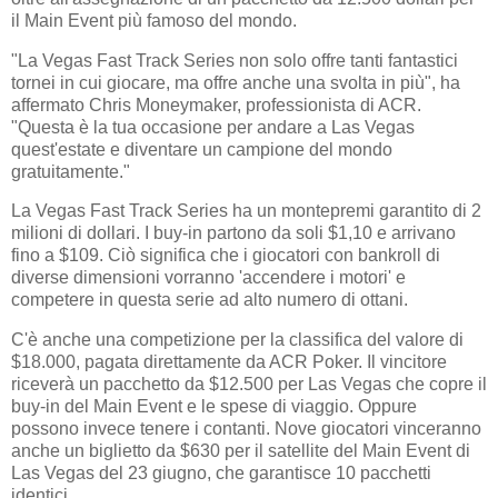
il Main Event più famoso del mondo.
"La Vegas Fast Track Series non solo offre tanti fantastici
tornei in cui giocare, ma offre anche una svolta in più", ha
affermato Chris Moneymaker, professionista di ACR.
"Questa è la tua occasione per andare a Las Vegas
quest'estate e diventare un campione del mondo
gratuitamente."
La Vegas Fast Track Series ha un montepremi garantito di 2
milioni di dollari. I buy-in partono da soli $1,10 e arrivano
fino a $109. Ciò significa che i giocatori con bankroll di
diverse dimensioni vorranno 'accendere i motori' e
competere in questa serie ad alto numero di ottani.
C'è anche una competizione per la classifica del valore di
$18.000, pagata direttamente da ACR Poker. Il vincitore
riceverà un pacchetto da $12.500 per Las Vegas che copre il
buy-in del Main Event e le spese di viaggio. Oppure
possono invece tenere i contanti. Nove giocatori vinceranno
anche un biglietto da $630 per il satellite del Main Event di
Las Vegas del 23 giugno, che garantisce 10 pacchetti
identici.