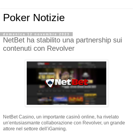
Poker Notizie
domenica 12 novembre 2023
NetBet ha stabilito una partnership sui
contenuti con Revolver
NetBet Casino, un importante casinò online, ha rivelato
un'entusiasmante collaborazione con Revolver, un grande
attore nel settore dell'iGaming.