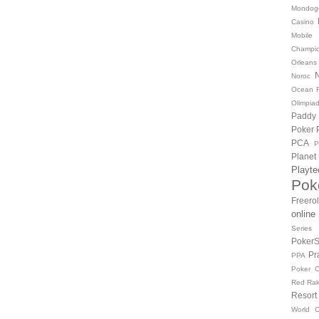
Mondog
Casino
Mobile
Champio
Orleans
Noroc
Ocean R
Olimpiad
Paddy
Poker
PCA
Planet
Playte
Pok
Freerol
online
Series
PokerS
Pr
PPA
Poker C
Red Ra
Resor
World C