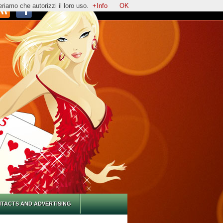
eriamo che autorizzi il loro uso.
+Info
OK
TACTS AND ADVERTISING