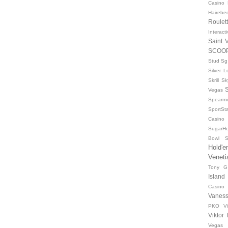
Casino
Hairebe
Roulet
Interact
Saint 
SCOO
Stud
Sg 
Silver 
Skrill
Sk
Vegas
Spearm
SportSt
Casino
SugarH
Bowl
S
Hold'
Veneti
Tony G
Island
Casino
Vaness
PKO
V
Viktor
Vegas