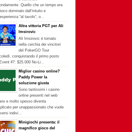
fondamente. Quello che un tempo era
ioco dominato dall’intuito e
’esperienza “al tavolo”, o...
Altra vittoria PGT per Ali
Imsirovic
Ali Imsirovic è tornato
nella cerchia dei vincitori
del PokerGO Tour
oledì, conquistando il primo posto
'Event #7: $25.000 No-Li...
Miglior casino online?
Paddy Power la
soluzione giusta
Sono tantissimi i casino
online presenti nel web
iano e molto spesso diventa
plicato per unappassionato che vuole
iversi indivi...
Minigiochi presenta: il
magnifico gioco del