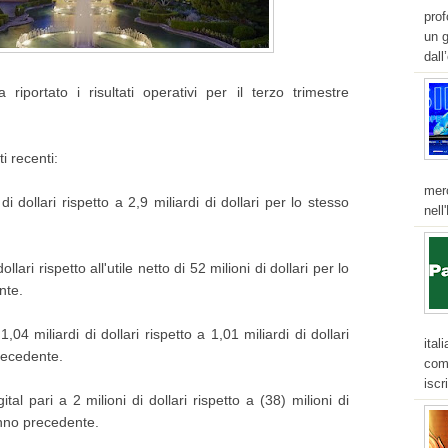
pro
un g
dall
riportato i risultati operativi per il terzo trimestre
i recenti:
merc
i dollari rispetto a 2,9 miliardi di dollari per lo stesso
nell
llari rispetto all'utile netto di 52 milioni di dollari per lo
nte.
,04 miliardi di dollari rispetto a 1,01 miliardi di dollari
ital
recedente.
com
iscr
tal pari a 2 milioni di dollari rispetto a (38) milioni di
anno precedente.