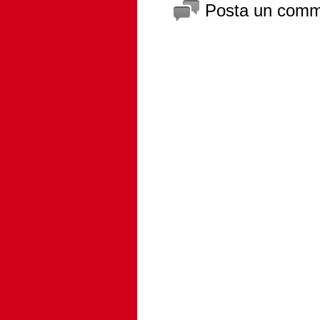
Posta un com