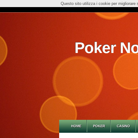
Questo sito utilizza i cookie per migliorare 
Poker No
HOME
POKER
CASINO