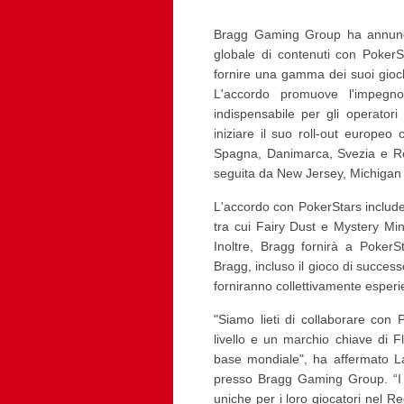
Bragg Gaming Group ha annuncia
globale di contenuti con PokerS
fornire una gamma dei suoi giochi
L'accordo promuove l'impegno
indispensabile per gli operatori
iniziare il suo roll-out europeo 
Spagna, Danimarca, Svezia e Re
seguita da New Jersey, Michigan
L'accordo con PokerStars include i
tra cui Fairy Dust e Mystery Min
Inoltre, Bragg fornirà a PokerS
Bragg, incluso il gioco di successo
forniranno collettivamente esperi
"Siamo lieti di collaborare con 
livello e un marchio chiave di Flu
base mondiale", ha affermato L
presso Bragg Gaming Group. “I no
uniche per i loro giocatori nel R