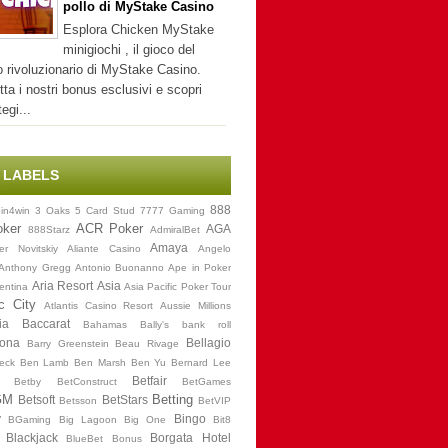
pollo di MyStake Casino
Esplora Chicken MyStake
minigiochi , il gioco del
o rivoluzionario di MyStake Casino.
tta i nostri bonus esclusivi e scopri
tegi...
LABELS
888
in4win
3 Oaks
5 Card Stud
7777 Gaming
oker
ACR Poker
AGA
888Starz
AdmiralBet
Amaya
er Novitskiy
Aliante Casino
Angelo
Anthony Gregg
Antonio Buonanno
Ape in Poker
Aria Resort
Asia
entina
Asia Pacific Poker Tour
ic City
Atlantis Casino Resort
Aussie Millions
ia
Baccarat
Bahamas
Bally's
bank roll
lona
Bellagio
Barry Greenstein
Beau Rivage
leck
Ben Lamb
Ben Marsh
Ben Yu
Bernard Lee
Betfair
Betby
BetConstruct
BetGames
GM
Betting
Betsoft
BetStars
Betsson
BetVIP
y
Bingo
BGaming
Big Lagoon
Big One
Bit8
Blackjack
Borgata Hotel
BlueBet
Bonus