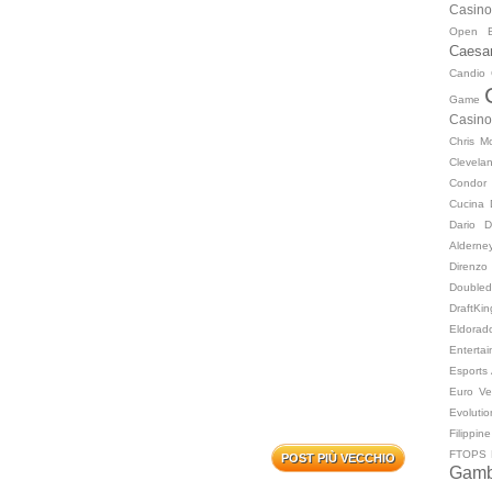
Casino
Open
Caesa
Candio
Game
Casino
Chris M
Clevela
Condor
Cucina
Dario 
Alderne
Direnzo
Double
DraftKi
Eldorad
Enterta
Esports
Euro V
Evolutio
Filippine
Home page
FTOPS
POST PIÙ VECCHIO
Gamb