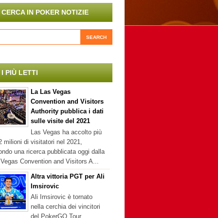
CERCA IN POKER NOTIZIE
I PIÙ LETTI
La Las Vegas
Convention and Visitors
Authority pubblica i dati
sulle visite del 2021
Las Vegas ha accolto più
2 milioni di visitatori nel 2021,
ndo una ricerca pubblicata oggi dalla
Vegas Convention and Visitors A...
Altra vittoria PGT per Ali
Imsirovic
Ali Imsirovic è tornato
nella cerchia dei vincitori
del PokerGO Tour