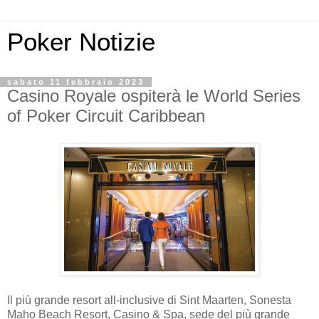
Poker Notizie
sabato 11 febbraio 2023
Casino Royale ospiterà le World Series
of Poker Circuit Caribbean
Il più grande resort all-inclusive di Sint Maarten, Sonesta
Maho Beach Resort, Casino & Spa, sede del più grande