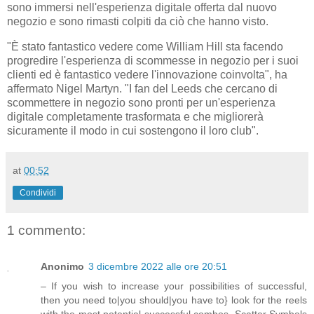
sono immersi nell'esperienza digitale offerta dal nuovo
negozio e sono rimasti colpiti da ciò che hanno visto.
"È stato fantastico vedere come William Hill sta facendo
progredire l'esperienza di scommesse in negozio per i suoi
clienti ed è fantastico vedere l'innovazione coinvolta", ha
affermato Nigel Martyn. "I fan del Leeds che cercano di
scommettere in negozio sono pronti per un'esperienza
digitale completamente trasformata e che migliorerà
sicuramente il modo in cui sostengono il loro club".
at
00:52
Condividi
1 commento:
Anonimo
3 dicembre 2022 alle ore 20:51
– If you wish to increase your possibilities of successful,
then you need to|you should|you have to} look for the reels
with the most potential successful combos. Scatter Symbols