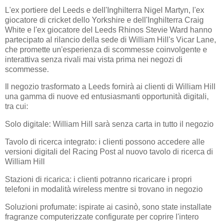
L'ex portiere del Leeds e dell'Inghilterra Nigel Martyn, l'ex
giocatore di cricket dello Yorkshire e dell'Inghilterra Craig
White e l'ex giocatore del Leeds Rhinos Stevie Ward hanno
partecipato al rilancio della sede di William Hill's Vicar Lane,
che promette un'esperienza di scommesse coinvolgente e
interattiva senza rivali mai vista prima nei negozi di
scommesse.
Il negozio trasformato a Leeds fornirà ai clienti di William Hill
una gamma di nuove ed entusiasmanti opportunità digitali,
tra cui:
Solo digitale: William Hill sarà senza carta in tutto il negozio
Tavolo di ricerca integrato: i clienti possono accedere alle
versioni digitali del Racing Post al nuovo tavolo di ricerca di
William Hill
Stazioni di ricarica: i clienti potranno ricaricare i propri
telefoni in modalità wireless mentre si trovano in negozio
Soluzioni profumate: ispirate ai casinò, sono state installate
fragranze computerizzate configurate per coprire l'intero