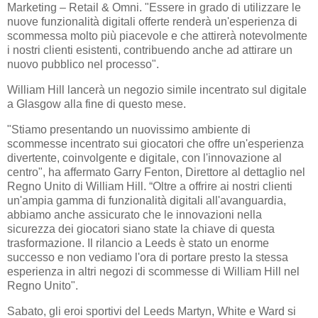
Marketing – Retail & Omni. "Essere in grado di utilizzare le
nuove funzionalità digitali offerte renderà un'esperienza di
scommessa molto più piacevole e che attirerà notevolmente
i nostri clienti esistenti, contribuendo anche ad attirare un
nuovo pubblico nel processo".
William Hill lancerà un negozio simile incentrato sul digitale
a Glasgow alla fine di questo mese.
"Stiamo presentando un nuovissimo ambiente di
scommesse incentrato sui giocatori che offre un'esperienza
divertente, coinvolgente e digitale, con l'innovazione al
centro", ha affermato Garry Fenton, Direttore al dettaglio nel
Regno Unito di William Hill. “Oltre a offrire ai nostri clienti
un'ampia gamma di funzionalità digitali all'avanguardia,
abbiamo anche assicurato che le innovazioni nella
sicurezza dei giocatori siano state la chiave di questa
trasformazione. Il rilancio a Leeds è stato un enorme
successo e non vediamo l'ora di portare presto la stessa
esperienza in altri negozi di scommesse di William Hill nel
Regno Unito".
Sabato, gli eroi sportivi del Leeds Martyn, White e Ward si