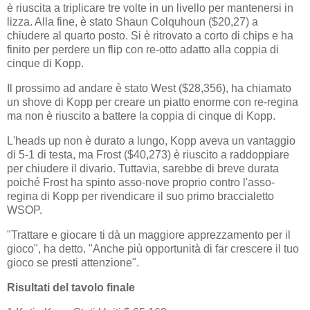
è riuscita a triplicare tre volte in un livello per mantenersi in
lizza. Alla fine, è stato Shaun Colquhoun ($20,27) a
chiudere al quarto posto. Si è ritrovato a corto di chips e ha
finito per perdere un flip con re-otto adatto alla coppia di
cinque di Kopp.
Il prossimo ad andare è stato West ($28,356), ha chiamato
un shove di Kopp per creare un piatto enorme con re-regina
ma non è riuscito a battere la coppia di cinque di Kopp.
L'heads up non è durato a lungo, Kopp aveva un vantaggio
di 5-1 di testa, ma Frost ($40,273) è riuscito a raddoppiare
per chiudere il divario. Tuttavia, sarebbe di breve durata
poiché Frost ha spinto asso-nove proprio contro l'asso-
regina di Kopp per rivendicare il suo primo braccialetto
WSOP.
"Trattare e giocare ti dà un maggiore apprezzamento per il
gioco", ha detto. "Anche più opportunità di far crescere il tuo
gioco se presti attenzione".
Risultati del tavolo finale