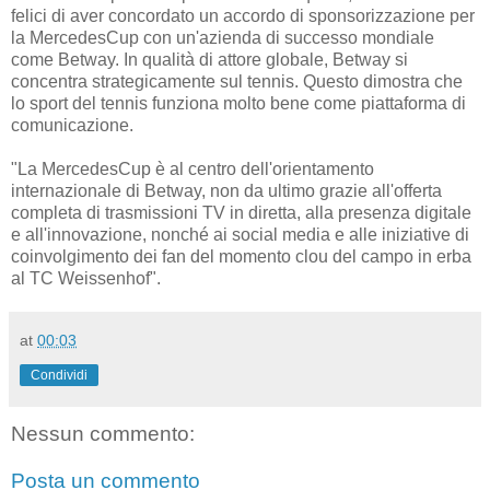
felici di aver concordato un accordo di sponsorizzazione per
la MercedesCup con un'azienda di successo mondiale
come Betway. In qualità di attore globale, Betway si
concentra strategicamente sul tennis. Questo dimostra che
lo sport del tennis funziona molto bene come piattaforma di
comunicazione.
"La MercedesCup è al centro dell'orientamento
internazionale di Betway, non da ultimo grazie all'offerta
completa di trasmissioni TV in diretta, alla presenza digitale
e all'innovazione, nonché ai social media e alle iniziative di
coinvolgimento dei fan del momento clou del campo in erba
al TC Weissenhof".
at
00:03
Condividi
Nessun commento:
Posta un commento