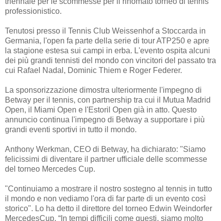
triennale per le scommesse per il rinomato torneo di tennis
professionistico.
Tenutosi presso il Tennis Club Weissenhof a Stoccarda in
Germania, l'open fa parte della serie di tour ATP250 e apre
la stagione estesa sui campi in erba. L'evento ospita alcuni
dei più grandi tennisti del mondo con vincitori del passato tra
cui Rafael Nadal, Dominic Thiem e Roger Federer.
La sponsorizzazione dimostra ulteriormente l'impegno di
Betway per il tennis, con partnership tra cui il Mutua Madrid
Open, il Miami Open e l'Estoril Open già in atto. Questo
annuncio continua l'impegno di Betway a supportare i più
grandi eventi sportivi in ​​tutto il mondo.
Anthony Werkman, CEO di Betway, ha dichiarato: "Siamo
felicissimi di diventare il partner ufficiale delle scommesse
del torneo Mercedes Cup.
"Continuiamo a mostrare il nostro sostegno al tennis in tutto
il mondo e non vediamo l'ora di far parte di un evento così
storico". Lo ha detto il direttore del torneo Edwin Weindorfer
MercedesCup. “In tempi difficili come questi, siamo molto