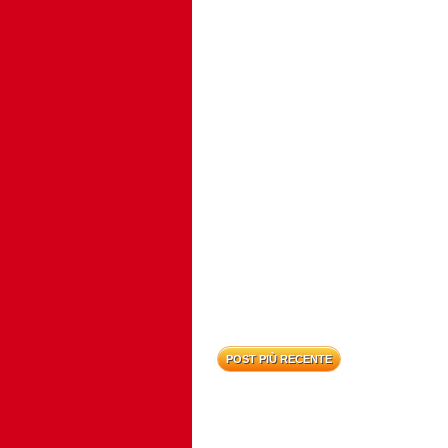
POST PIÙ RECENTE