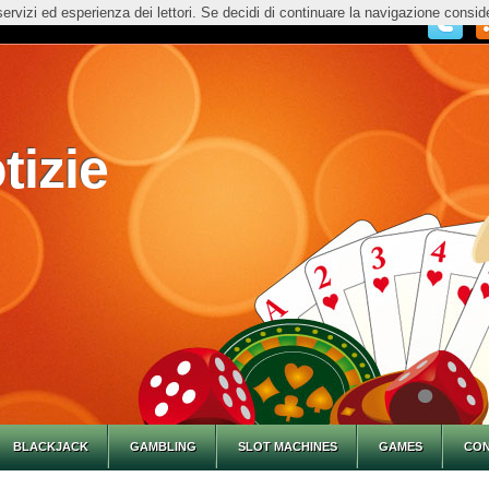
servizi ed esperienza dei lettori. Se decidi di continuare la navigazione consid
tizie
BLACKJACK
GAMBLING
SLOT MACHINES
GAMES
CON