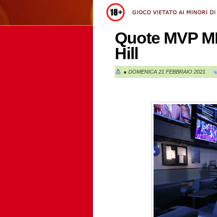
Quote MVP MLB
Hill
●
DOMENICA 21 FEBBRAIO 2021