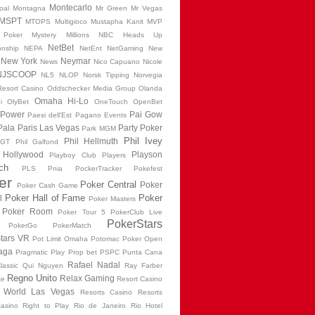
Montecarlo
oal
Montagna
Mr Green
Mr Vegas
MSPT
MTOPS
Multigioco
Mustapha Kanit
MVP
 Poker
Mystery Millions
NBC Heads Up
NetBet
nship
NEPA
NetEnt
NetGaming
New
New York
Neymar
News
Nico Capuano
Nicole
NJSCOOP
NL5
NLOP
Norsk Tipping
Norvegia
esort Casino
Oddschecker Media Group
Olanda
Omaha Hi-Lo
i
OlyBet
OneTouch
OpenBet
 Power
Pai Gow
Paesi dell'Est
Pagano Events
Pala
Paris Las Vegas
Party Poker
Park MGM
Phil Ivey
Phil Hellmuth
PGT
Phil Galfond
 Hollywood
Playson
Playboy Club
Players
ch
PLS
Pnia
PockerTracker
Pokefest
er
Poker Central
Poker
Poker Cash Game
Poker Hall of Fame
Poker
l
Poker Masters
Poker Room
Poker Tour 5
PokerClub Live
PokerStars
PokerGo
PokerMatch
tars VR
Pot Limit Omaha
Potomac Poker Open
aga
Pragmatic Play
Prop bet
PSPC
Punta Cana
Rafael Nadal
lassic
Qui Nguyen
Ray Farber
Regno Unito
Relax Gaming
ke
Resort Casino
t World Las Vegas
Resorts Casino
Resorts
asino
Right to Play
Rio de Janeiro
Rio Hotel