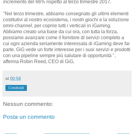
incremento del 66% rispetto al terzo trimestre 2017.
"Nel terzo trimestre, abbiamo consegnato gli ultimi elementi
costitutivi al nostro ecosistema, i nostri giochi e la soluzione
omni-channel, per coprire tutti i verticali in iGaming.
Abbiamo creato una base da cui ora, con tutta la forza,
possiamo avanzare come il fornitore di servizi completo a
cui ogni azienda seriamente interessata di iGaming deve far
parte. GiG vede un forte interesse per i suoi servizi e prodotti
con una pipeline sempre più salutare di opportunità ",
afferma Robin Reed, CEO di GiG.
at
00:58
Condividi
Nessun commento:
Posta un commento