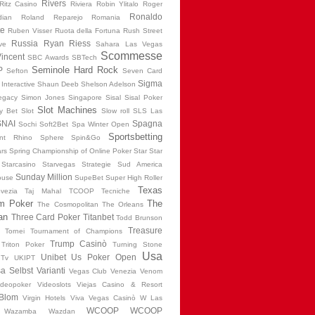
Rivers
Ritz Casino
Riviera
Robin Ylitalo
Roger
Ronaldo
dian
Roland Reparejo
Romania
te
Ruben Visser
Ruota della Fortuna
Rush Street
Russia
Ryan Riess
ive
Sahara Las Vegas
Scommesse
Vincent
SBC Awards
SBTech
Seminole Hard Rock
P
Sefton
Seven Card
Sigma
Interactive
Shaun Deeb
Shelson Adelson
Legacy
Simon Jones
Singapore
Sisal
Sisal Poker
Slot Machines
y Bet
Slot
Slow roll
SLS Las
SNAI
Spagna
Sochi
Soft2Bet
Spa Winter Open
Sportsbetting
int Rhino
Sphere
Spin&Go
ars
Spring Championship of Online Poker
Star
Star
Starcasino
Starvegas
Strategie
Sud America
Sunday Million
ouse
SupeBet
Super High Roller
Texas
vezia
Taj Mahal
TCOOP
Tecniche
em Poker
The
The Cosmopolitan
The Orleans
an
Three Card Poker
Titanbet
Todd Brunson
Treasure
Tornei
Tournament of Champions
Trump Casinò
Triton Poker
Turning Stone
Usa
Unibet
Us Poker Open
Tv
UKIPT
a Selbst
Varianti
Vegas Club
Venezia
Venom
ideopoker
Videoslots
Viejas Casino & Resort
 Blom
Virgin Hotels
Viva Vegas Casinò
W Las
WCOOP
WCOOP
Wazamba
Wazdan