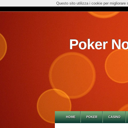
Questo sito utilizza i cookie per migliorare 
Poker No
HOME
POKER
CASINO