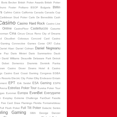
Boris Becker
British Poker Awards
British Poker
BWin
Bruno Foster Politano
BSOP
Bulgaria
rs
Cafrino
Calcio
California
Canada
Canada Cup
Caribbean Stud Poker
Carlo De Benedittis
Cash
Casino
Casino Hard Rock
Casino Live
 Online
Castelluccio
CasinoFloor
Casumo
Cina
oorman
Circus Circus Reno
City of Dreams
nd
Cloudbet
Colossus
Concord Card Casino
 Gaming
Connective Games
Corse
CR7
Cuba
Daniel Negreanu
Daniel Alaei
Daniel Colman
De Paz
Dario Minieri
Dario Sammartino
Daub
y
David Williams
Deauville
Delaware Park
Detroit
Dobet
Domenico Drammis
Dominik Panka
down Casino
Dover Downs Hotel & Casino
ngs Casino
East Coast Gaming Congress
EGBA
o Resorts
Electric City Poker
Elky
Endeavor
Entain
EPT
ESA Gaming
inment
Erik Seidel
ESPN
Estrellas Poker Tour
 Arena
Eureka Poker Tour
EvenBet
Europa
Everygame
egas
Euromat
n
Evoplay
Extreme Challenge
FanDuel
Fasolis
Five Card Draw
Flamingo
Florida
Fontainebleau
Full Tilt Poker
Full Flush Poker
Galactic Series
ling
Gaming
GBA
George Danzer