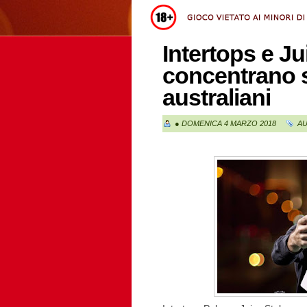
Intertops e Ju
concentrano s
australiani
●
DOMENICA 4 MARZO 2018
AU