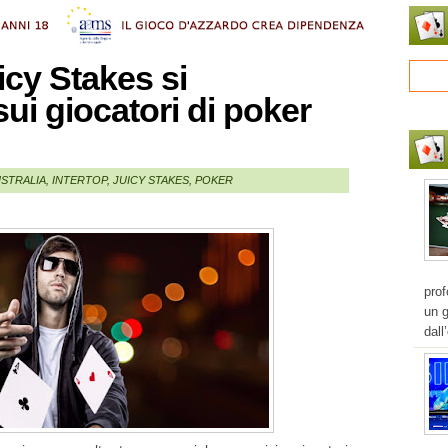
icy Stakes si
ui giocatori di poker
STRALIA
,
INTERTOP
,
JUICY STAKES
,
POKER
pro
un g
dall