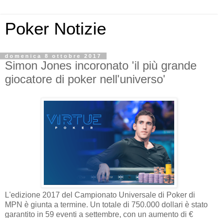
Poker Notizie
domenica 8 ottobre 2017
Simon Jones incoronato 'il più grande
giocatore di poker nell'universo'
L'edizione 2017 del Campionato Universale di Poker di
MPN è giunta a termine. Un totale di 750.000 dollari è stato
garantito in 59 eventi a settembre, con un aumento di €