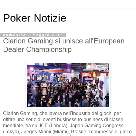
Poker Notizie
domenica 7 maggio 2017
Clarion Gaming si unisce all'European
Dealer Championship
Clarion Gaming, che lavora nell'industria dei giochi per
offrire una serie di eventi business-to-business di classe
mondiale, tra cui ICE (Londra), Japan Gaming Congress
(Tokyo), Juegos Miami (Miami), Brasile Il congresso di gioco