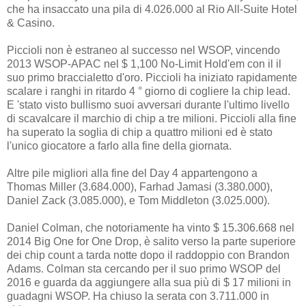
che ha insaccato una pila di 4.026.000 al Rio All-Suite Hotel
& Casino.
Piccioli non è estraneo al successo nel WSOP, vincendo
2013 WSOP-APAC nel $ 1,100 No-Limit Hold'em con il il
suo primo braccialetto d'oro. Piccioli ha iniziato rapidamente
scalare i ranghi in ritardo 4 ° giorno di cogliere la chip lead.
E 'stato visto bullismo suoi avversari durante l'ultimo livello
di scavalcare il marchio di chip a tre milioni. Piccioli alla fine
ha superato la soglia di chip a quattro milioni ed è stato
l'unico giocatore a farlo alla fine della giornata.
Altre pile migliori alla fine del Day 4 appartengono a
Thomas Miller (3.684.000), Farhad Jamasi (3.380.000),
Daniel Zack (3.085.000), e Tom Middleton (3.025.000).
Daniel Colman, che notoriamente ha vinto $ 15.306.668 nel
2014 Big One for One Drop, è salito verso la parte superiore
dei chip count a tarda notte dopo il raddoppio con Brandon
Adams. Colman sta cercando per il suo primo WSOP del
2016 e guarda da aggiungere alla sua più di $ 17 milioni in
guadagni WSOP. Ha chiuso la serata con 3.711.000 in