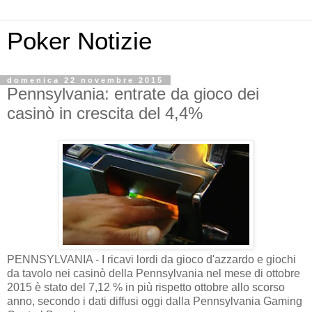
Poker Notizie
domenica 22 novembre 2015
Pennsylvania: entrate da gioco dei
casinò in crescita del 4,4%
PENNSYLVANIA - I ricavi lordi da gioco d'azzardo e giochi
da tavolo nei casinò della Pennsylvania nel mese di ottobre
2015 è stato del 7,12 % in più rispetto ottobre allo scorso
anno, secondo i dati diffusi oggi dalla Pennsylvania Gaming