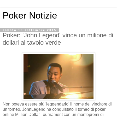
Poker Notizie
sabato 19 settembre 2015
Poker: 'John Legend' vince un milione di
dollari al tavolo verde
Non poteva essere più 'leggendario' il nome del vincitore di
un torneo. JohnLegend ha conquistato il torneo di poker
online Million Dollar Tournament con un montepremi di